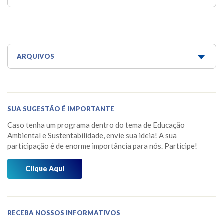
Água é Vida
Água para todos
Aquaponia e Estufa
ARQUIVOS
Dicas do Projeto Água!
Junho 2026
Horta Escola
Maio 2026
SUA SUGESTÃO É IMPORTANTE
Horta Medicinal Suspensa
Março 2026
Caso tenha um programa dentro do tema de Educação
Jardim das Borboletas
Fevereiro 2026
Ambiental e Sustentabilidade, envie sua ideia! A sua
participação é de enorme importância para nós. Participe!
Jardim dos Sentidos
Janeiro 2026
Mensagens do Projeto Água
Clique Aqui
Dezembro 2025
Mídia
Novembro 2025
Museu do Barco Mário Veiga
Outubro 2025
RECEBA NOSSOS INFORMATIVOS