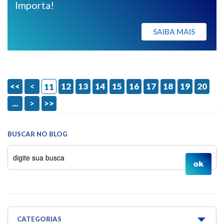
Importa!
SAIBA MAIS
<<
<
12
13
14
15
16
17
18
19
20
11
...
>
>>
BUSCAR NO BLOG
CATEGORIAS