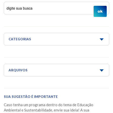
CATEGORIAS
Água é Vida
Água para todos
Aquaponia e Estufa
ARQUIVOS
Dicas do Projeto Água!
Junho 2026
Horta Escola
Maio 2026
SUA SUGESTÃO É IMPORTANTE
Horta Medicinal Suspensa
Março 2026
Caso tenha um programa dentro do tema de Educação
Jardim das Borboletas
Fevereiro 2026
Ambiental e Sustentabilidade, envie sua ideia! A sua