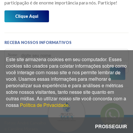
participação é de enorme importância para nós. Participe!
Jardim dos Sentidos
Janeiro 2026
Mensagens do Projeto Água
Clique Aqui
Dezembro 2025
Mídia
Novembro 2025
Museu do Barco Mário Veiga
Outubro 2025
RECEBA NOSSOS INFORMATIVOS
Oficina dos 5Rs
Setembro 2025
Nome:
Este site armazena cookies em seu computador. Esses
Os Caminhos da Água
Agosto 2025
cookies são usados para coletar informações sobre como
Email:
você interage com nosso site e nos permite lembrar de
Os Pássaros que Vivem Aqui
Julho 2025
você. Usamos essas informações para melhorar e
Prêmios
personalizar sua experiência e para análises e métricas
Junho 2025
sobre nossos visitantes, tanto nesse site quanto em
Reflorestamento
Maio 2025
outras mídias. Ao utilizar nosso site você concorda com a
nossa
Política de Privacidade.
Abril 2025
Março 2025
Fotos: André Carvalho
PROSSEGUIR
e Caroline Moraes
Janeiro 2025