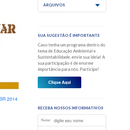
Aquaponia e Estufa
ARQUIVOS
Dicas do Projeto Água!
Junho 2026
Horta Escola
Maio 2026
SUA SUGESTÃO É IMPORTANTE
Horta Medicinal Suspensa
Março 2026
Caso tenha um programa dentro do
Jardim das Borboletas
Fevereiro 2026
tema de Educação Ambiental e
Sustentabilidade, envie sua ideia! A
Jardim dos Sentidos
Janeiro 2026
sua participação é de enorme
importância para nós. Participe!
Mensagens do Projeto Água
Dezembro 2025
Mídia
Clique Aqui
Novembro 2025
Museu do Barco Mário Veiga
Outubro 2025
BR 2014
Oficina dos 5Rs
Setembro 2025
RECEBA NOSSOS INFORMATIVOS
Os Caminhos da Água
Agosto 2025
Nome:
Os Pássaros que Vivem Aqui
Julho 2025