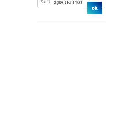
Email:
Prêmios
Junho 2025
Reflorestamento
Maio 2025
Abril 2025
Março 2025
Janeiro 2025
Dezembro 2024
Novembro 2024
Outubro 2024
Setembro 2024
Agosto 2024
Julho 2024
Junho 2024