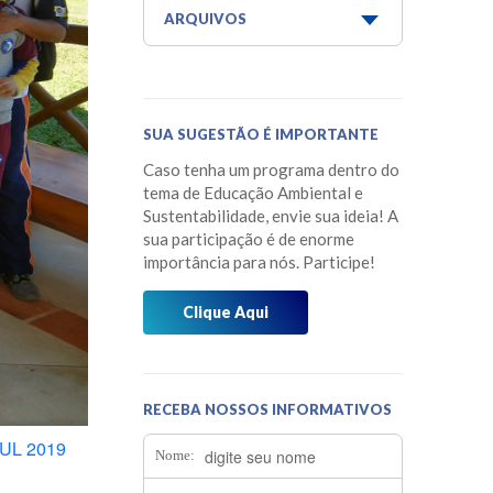
Aquaponia e Estufa
ARQUIVOS
Dicas do Projeto Água!
Junho 2026
Horta Escola
Maio 2026
SUA SUGESTÃO É IMPORTANTE
Horta Medicinal Suspensa
Março 2026
Caso tenha um programa dentro do
Jardim das Borboletas
Fevereiro 2026
tema de Educação Ambiental e
Sustentabilidade, envie sua ideia! A
Jardim dos Sentidos
Janeiro 2026
sua participação é de enorme
importância para nós. Participe!
Mensagens do Projeto Água
Dezembro 2025
Mídia
Clique Aqui
Novembro 2025
Museu do Barco Mário Veiga
Outubro 2025
Oficina dos 5Rs
Setembro 2025
RECEBA NOSSOS INFORMATIVOS
Os Caminhos da Água
Agosto 2025
JUL 2019
Nome:
Os Pássaros que Vivem Aqui
Julho 2025