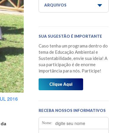
Aquaponia e Estufa
ARQUIVOS
Dicas do Projeto Água!
Junho 2026
Horta Escola
Maio 2026
SUA SUGESTÃO É IMPORTANTE
Horta Medicinal Suspensa
Março 2026
Caso tenha um programa dentro do
Jardim das Borboletas
Fevereiro 2026
tema de Educação Ambiental e
Sustentabilidade, envie sua ideia! A
Jardim dos Sentidos
Janeiro 2026
sua participação é de enorme
importância para nós. Participe!
Mensagens do Projeto Água
Dezembro 2025
Mídia
Clique Aqui
Novembro 2025
Museu do Barco Mário Veiga
Outubro 2025
JUL 2016
Oficina dos 5Rs
Setembro 2025
RECEBA NOSSOS INFORMATIVOS
Os Caminhos da Água
Agosto 2025
Nome:
 da
Os Pássaros que Vivem Aqui
Julho 2025