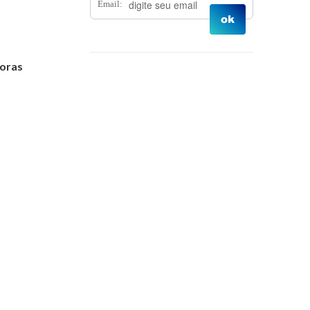
Email:
Prêmios
Junho 2025
Reflorestamento
Maio 2025
doras
Abril 2025
Março 2025
Janeiro 2025
Dezembro 2024
Novembro 2024
Outubro 2024
Setembro 2024
Agosto 2024
Julho 2024
Junho 2024