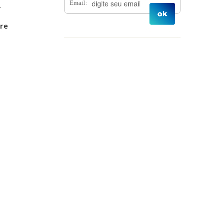
Email:
.
Prêmios
Junho 2025
pre
Reflorestamento
Maio 2025
e
Abril 2025
Março 2025
Janeiro 2025
Dezembro 2024
Novembro 2024
Outubro 2024
Setembro 2024
Agosto 2024
Julho 2024
Junho 2024