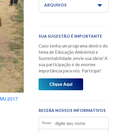
Aquaponia e Estufa
ARQUIVOS
Dicas do Projeto Água!
Junho 2026
Horta Escola
Maio 2026
SUA SUGESTÃO É IMPORTANTE
Horta Medicinal Suspensa
Março 2026
Caso tenha um programa dentro do
Jardim das Borboletas
Fevereiro 2026
tema de Educação Ambiental e
Sustentabilidade, envie sua ideia! A
Jardim dos Sentidos
Janeiro 2026
sua participação é de enorme
importância para nós. Participe!
Mensagens do Projeto Água
Dezembro 2025
Mídia
Clique Aqui
Novembro 2025
Museu do Barco Mário Veiga
Outubro 2025
MAI 2017
Oficina dos 5Rs
Setembro 2025
RECEBA NOSSOS INFORMATIVOS
Os Caminhos da Água
Agosto 2025
Nome:
Os Pássaros que Vivem Aqui
Julho 2025