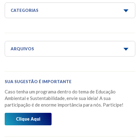
CATEGORIAS
Água é Vida
Água para todos
Aquaponia e Estufa
ARQUIVOS
Dicas do Projeto Água!
Junho 2026
Horta Escola
Maio 2026
SUA SUGESTÃO É IMPORTANTE
Horta Medicinal Suspensa
Março 2026
Caso tenha um programa dentro do tema de Educação
Jardim das Borboletas
Fevereiro 2026
Ambiental e Sustentabilidade, envie sua ideia! A sua
participação é de enorme importância para nós. Participe!
Jardim dos Sentidos
Janeiro 2026
Mensagens do Projeto Água
Clique Aqui
Dezembro 2025
Mídia
Novembro 2025