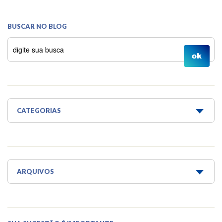
BUSCAR NO BLOG
CATEGORIAS
Água é Vida
Água para todos
Aquaponia e Estufa
ARQUIVOS
Dicas do Projeto Água!
Junho 2026
Horta Escola
Maio 2026