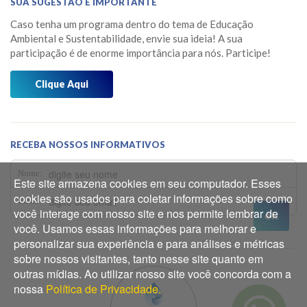
SUA SUGESTÃO É IMPORTANTE
Horta Medicinal Suspensa
Março 2026
Caso tenha um programa dentro do tema de Educação
Jardim das Borboletas
Fevereiro 2026
Ambiental e Sustentabilidade, envie sua ideia! A sua
participação é de enorme importância para nós. Participe!
Jardim dos Sentidos
Janeiro 2026
Mensagens do Projeto Água
Clique Aqui
Dezembro 2025
Mídia
Novembro 2025
Museu do Barco Mário Veiga
Outubro 2025
RECEBA NOSSOS INFORMATIVOS
Oficina dos 5Rs
Setembro 2025
Nome:
Este site armazena cookies em seu computador. Esses
Os Caminhos da Água
Agosto 2025
cookies são usados para coletar informações sobre como
Email:
você interage com nosso site e nos permite lembrar de
Os Pássaros que Vivem Aqui
Julho 2025
você. Usamos essas informações para melhorar e
Prêmios
personalizar sua experiência e para análises e métricas
Junho 2025
sobre nossos visitantes, tanto nesse site quanto em
Reflorestamento
Maio 2025
outras mídias. Ao utilizar nosso site você concorda com a
nossa
Política de Privacidade.
Abril 2025