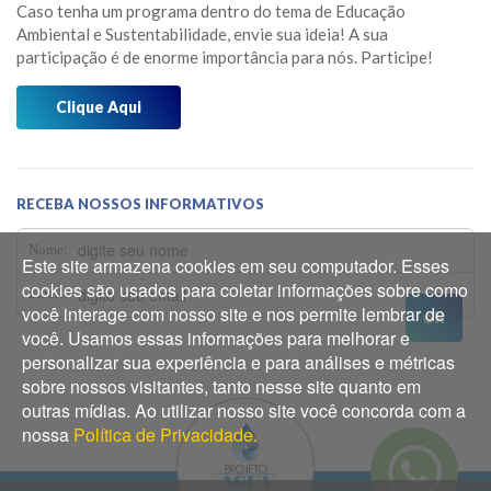
Caso tenha um programa dentro do tema de Educação
Jardim das Borboletas
Fevereiro 2026
Ambiental e Sustentabilidade, envie sua ideia! A sua
participação é de enorme importância para nós. Participe!
Jardim dos Sentidos
Janeiro 2026
Mensagens do Projeto Água
Clique Aqui
Dezembro 2025
Mídia
Novembro 2025
Museu do Barco Mário Veiga
Outubro 2025
RECEBA NOSSOS INFORMATIVOS
Oficina dos 5Rs
Setembro 2025
Nome:
Este site armazena cookies em seu computador. Esses
Os Caminhos da Água
Agosto 2025
cookies são usados para coletar informações sobre como
Email:
você interage com nosso site e nos permite lembrar de
Os Pássaros que Vivem Aqui
Julho 2025
você. Usamos essas informações para melhorar e
Prêmios
personalizar sua experiência e para análises e métricas
Junho 2025
sobre nossos visitantes, tanto nesse site quanto em
Reflorestamento
Maio 2025
outras mídias. Ao utilizar nosso site você concorda com a
nossa
Política de Privacidade.
Abril 2025
Março 2025