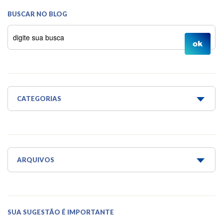
BUSCAR NO BLOG
CATEGORIAS
Água é Vida
Água para todos
Aquaponia e Estufa
ARQUIVOS
Dicas do Projeto Água!
Junho 2026
Horta Escola
Maio 2026
SUA SUGESTÃO É IMPORTANTE
Horta Medicinal Suspensa
Março 2026