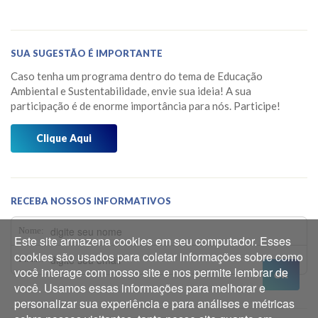
Dicas do Projeto Água!
Junho 2026
Horta Escola
Maio 2026
SUA SUGESTÃO É IMPORTANTE
Horta Medicinal Suspensa
Março 2026
Caso tenha um programa dentro do tema de Educação
Jardim das Borboletas
Fevereiro 2026
Ambiental e Sustentabilidade, envie sua ideia! A sua
participação é de enorme importância para nós. Participe!
Jardim dos Sentidos
Janeiro 2026
Mensagens do Projeto Água
Clique Aqui
Dezembro 2025
Mídia
Novembro 2025
Museu do Barco Mário Veiga
Outubro 2025
RECEBA NOSSOS INFORMATIVOS
Oficina dos 5Rs
Setembro 2025
Nome:
Este site armazena cookies em seu computador. Esses
Os Caminhos da Água
Agosto 2025
cookies são usados para coletar informações sobre como
Email:
você interage com nosso site e nos permite lembrar de
Os Pássaros que Vivem Aqui
Julho 2025
você. Usamos essas informações para melhorar e
Prêmios
personalizar sua experiência e para análises e métricas
Junho 2025