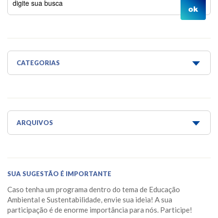
CATEGORIAS
Água é Vida
Água para todos
Aquaponia e Estufa
ARQUIVOS
Dicas do Projeto Água!
Junho 2026
Horta Escola
Maio 2026
SUA SUGESTÃO É IMPORTANTE
Horta Medicinal Suspensa
Março 2026
Caso tenha um programa dentro do tema de Educação
Jardim das Borboletas
Fevereiro 2026
Ambiental e Sustentabilidade, envie sua ideia! A sua
participação é de enorme importância para nós. Participe!
Jardim dos Sentidos
Janeiro 2026